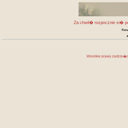
Za chwil� rozpocznie si� po
Foru
Wszelkie prawa zastrze�on