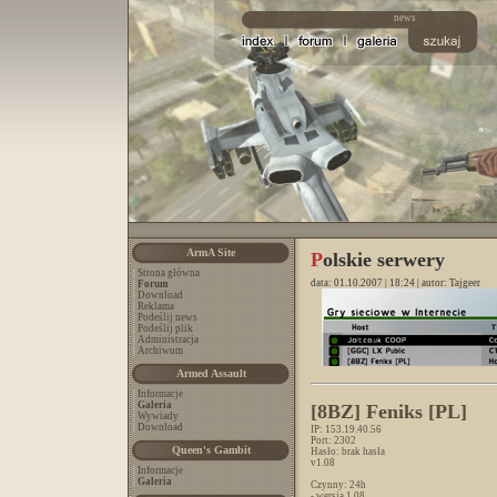
ArmA Site
P
olskie serwery
|
Strona główna
data: 01.10.2007 | 18:24 | autor:
Tajgeer
|
Forum
|
Download
|
Reklama
|
Podeślij news
|
Podeślij plik
|
Administracja
|
Archiwum
Armed Assault
|
Informacje
|
Galeria
[8BZ] Feniks [PL]
|
Wywiady
|
Download
IP: 153.19.40.56
Port: 2302
Queen's Gambit
Hasło: brak hasła
v1.08
|
Informacje
|
Galeria
Czynny: 24h
- wersja 1.08