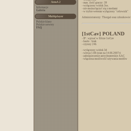
ArmA 2
- max. ilość graczy: 39
- wyłączony widok 3os.
|
Informacje
- nie można łączyć się z modami
|
Galeria
- w trybie weteran wyłączony "celownik"
Multiplayer
Administratorzy: Thorgal oraz członkowie
|
Polskie klany
|
Polskie serwery
|
FAQ
[1stCav] POLAND
- IP : wpisać w filtrze 1stCav
- hasło : brak
- czynny 24h
- wyłączony widok 3d
- wersja 1.08 (stan na 14.06.2007r)
- zabezpieczenie antycheaterskie AAC
- włączona możliwość używania modów