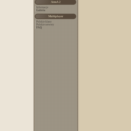
ArmA 2
|
Informacje
|
Galeria
Multiplayer
|
Polskie klany
|
Polskie serwery
|
FAQ