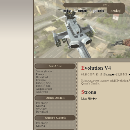
ArmA Site
E
volution V4
|
Strona główna
|
Forum
06.10.2007 | 13:15 |
Szczeg�y
| 2,29 MB |
|
Download
|
Reklama
Najnowsza wersja znanej misji Evolution. 
|
Podeślij news
Queen's Gambit.
|
Podeślij plik
|
Administracja
S
trona
|
Archiwum
Armed Assault
Lista Plik�w
|
Informacje
|
Galeria
|
Wywiady
|
Download
Queen's Gambit
|
Informacje
|
Galeria